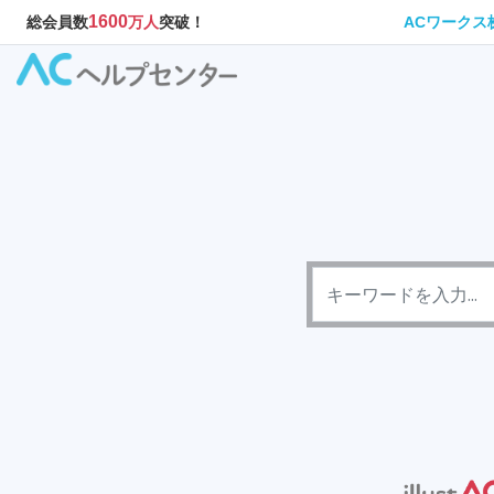
1600
ACワーク
総会員数
万人
突破！