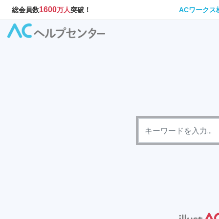
1600
ACワーク
総会員数
万人
突破！